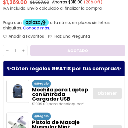
$1,269.00
$1,587.00
Ahorras
$318.00
(
20
%Off)
Precio
IVA incluido.
Envío
calculado al finalizar la compra.
habitual
Añadir a Favoritos
Haz una Pregunta
Cantidad
AGOTADO
✨Obten regalos GRATIS por tus compras✨
Regalo
Mochila para Laptop
Obtener
con Entrada
Cargador USB
$1999.00 para desbloquear!
Regalo
Pistola de Masaje
Muscular Mini: