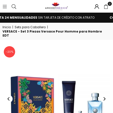
0
AROME
 MENSUALIDADES
SIN TARJETA DE CRÉDITO CON ATRATO
COMPRA 
MÉXICO
Inicio
|
Sets para Caballero
|
VERSACE - Set 3 Piezas Versace Pour Homme para Hombre
EDT
-20%