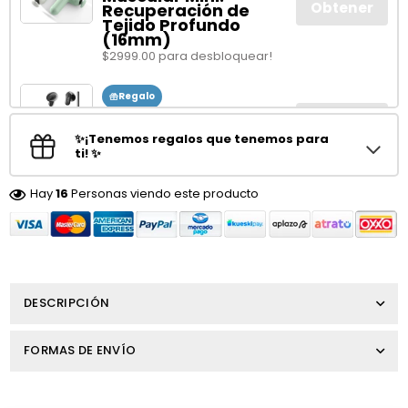
Obtener
Recuperación de
Tejido Profundo
(16mm)
$2999.00 para desbloquear!
Regalo
Audífonos HTC NE20
Obtener
In-ear Inalámbricos
✨¡Tenemos regalos que tenemos para
$3999.00 para desbloquear!
ti! ✨
Hay
16
Personas viendo este producto
DESCRIPCIÓN
FORMAS DE ENVÍO