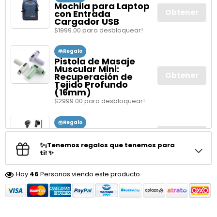
Mochila para Laptop
Obtener
con Entrada
Cargador USB
$1999.00 para desbloquear!
Regalo
Pistola de Masaje
Muscular Mini:
Obtener
Recuperación de
Tejido Profundo
(16mm)
$2999.00 para desbloquear!
Regalo
Audífonos HTC NE20
Obtener
In-ear Inalámbricos
✨¡Tenemos regalos que tenemos para
$3999.00 para desbloquear!
ti! ✨
Hay
46
Personas viendo este producto