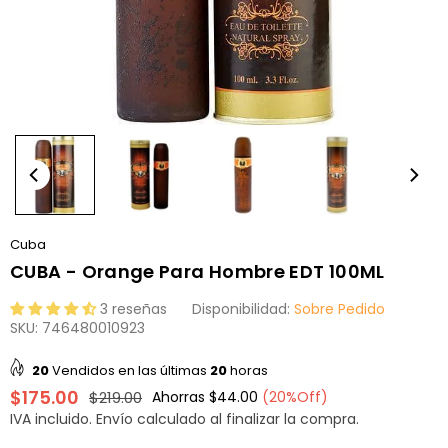
Cuba
CUBA - Orange Para Hombre EDT 100ML
3 reseñas
Disponibilidad:
Sobre Pedido
SKU:
746480010923
20
Vendidos en las últimas
20
horas
$175.00
$219.00
Ahorras
$44.00
(
20
%Off)
Precio
IVA incluido.
Envío
calculado al finalizar la compra.
habitual