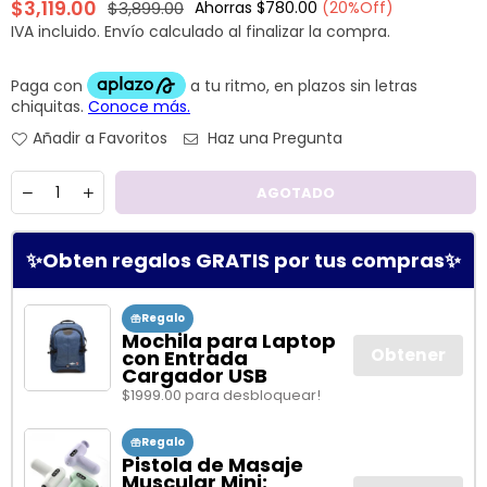
$3,119.00
$3,899.00
Ahorras
$780.00
(
20
%Off)
Precio
IVA incluido.
Envío
calculado al finalizar la compra.
habitual
Añadir a Favoritos
Haz una Pregunta
Cantidad
AGOTADO
✨Obten regalos GRATIS por tus compras✨
Regalo
Mochila para Laptop
Obtener
con Entrada
Cargador USB
$1999.00 para desbloquear!
Regalo
Pistola de Masaje
Muscular Mini: