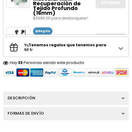
Obtener
Recuperación de
Tejido Profundo
(16mm)
$2999.00 para desbloquear!
Regalo
Audífonos HTC NE20
Obtener
In-ear Inalámbricos
✨¡Tenemos regalos que tenemos para
$3999.00 para desbloquear!
ti! ✨
Hay
33
Personas viendo este producto
DESCRIPCIÓN
FORMAS DE ENVÍO