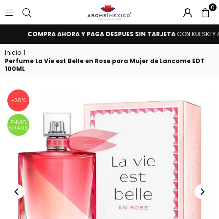
0
AROME
HASTA 24 MENSUALIDADES
SIN TARJETA DE CRÉDITO CON ATRATO
MÉXICO
Inicio
|
Perfume La Vie est Belle en Rose para Mujer de Lancome EDT
100ML
-20%
ENVIO
GRATIS