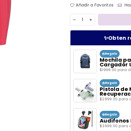
Añadir a Favoritos
Haz
Cantidad
✨Obten r
Regalo
Mochila pa
Cargador 
$1999.00 para 
Regalo
Pistola de
Recuperac
$2999.00 para 
Regalo
Audífonos 
$3999.00 para 