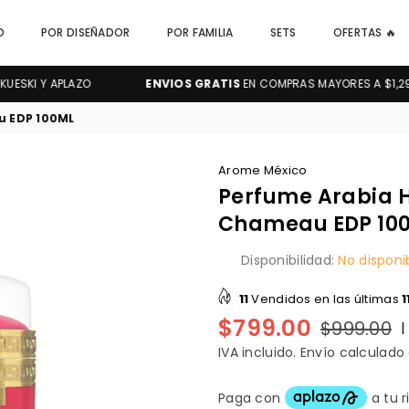
O
POR DISEÑADOR
POR FAMILIA
SETS
OFERTAS 🔥
I Y APLAZO
ENVIOS GRATIS
EN COMPRAS MAYORES A $1,299.00
u EDP 100ML
Arome México
Perfume Arabia H
Chameau EDP 10
Disponibilidad:
No disponi
11
Vendidos en las últimas
1
$799.00
$999.00
|
Precio
habitual
IVA incluido.
Envío
calculado a