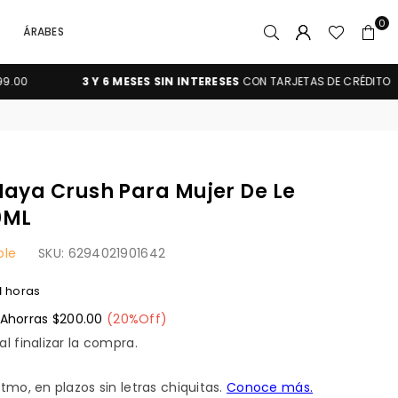
0
ÁRABES
3 Y 6 MESES SIN INTERESES
CON TARJETAS DE CRÉDITO
aya Crush Para Mujer De Le
0ML
ble
SKU:
6294021901642
1
horas
Ahorras
$200.00
(
20
%Off)
l finalizar la compra.