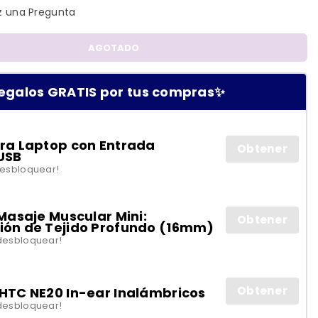
 una Pregunta
AGOTADO
egalos GRATIS por tus compras✨
ra Laptop con Entrada
Obtener
USB
desbloquear!
 Masaje Muscular Mini:
Obtener
ión de Tejido Profundo (16mm)
desbloquear!
Obtener
HTC NE20 In-ear Inalámbricos
desbloquear!