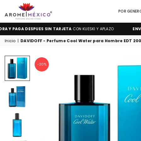
POR GENER
AROME
GA DESPUES SIN TARJETA
CON KUESKI Y APLAZO
ENVIOS GR
MÉXICO
Inicio
|
DAVIDOFF - Perfume Cool Water para Hombre EDT 20
-20%