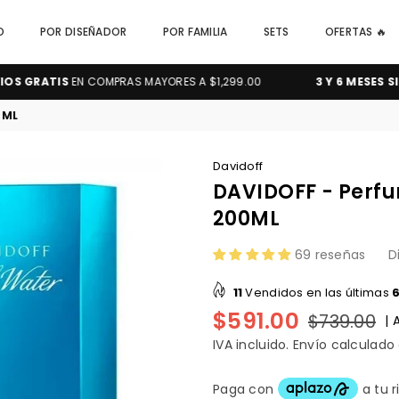
O
POR DISEÑADOR
POR FAMILIA
SETS
OFERTAS 🔥
ATIS
EN COMPRAS MAYORES A $1,299.00
3 Y 6 MESES SIN INTE
0ML
Davidoff
DAVIDOFF - Perf
200ML
69 reseñas
D
11
Vendidos en las últimas
$591.00
$739.00
|
Precio
habitual
IVA incluido.
Envío
calculado a