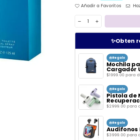
Añadir a Favoritos
Haz
Cantidad
✨Obten r
Regalo
Mochila pa
Cargador 
$1999.00 para 
Regalo
Pistola de
Recuperac
$2999.00 para 
Regalo
Audífonos 
$3999.00 para 