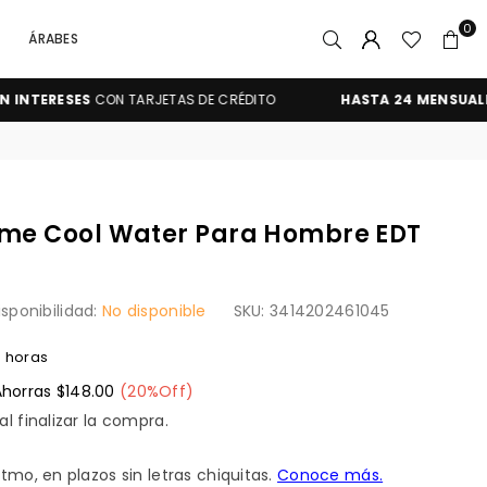
0
ÁRABES
RESES
CON TARJETAS DE CRÉDITO
HASTA 24 MENSUALIDADES
ume Cool Water Para Hombre EDT
isponibilidad:
No disponible
SKU:
3414202461045
6
horas
Ahorras
$148.00
(
20
%Off)
l finalizar la compra.