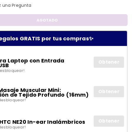
 una Pregunta
AGOTADO
egalos GRATIS por tus compras✨
ra Laptop con Entrada
Obtener
USB
desbloquear!
 Masaje Muscular Mini:
Obtener
ión de Tejido Profundo (16mm)
desbloquear!
Obtener
HTC NE20 In-ear Inalámbricos
desbloquear!