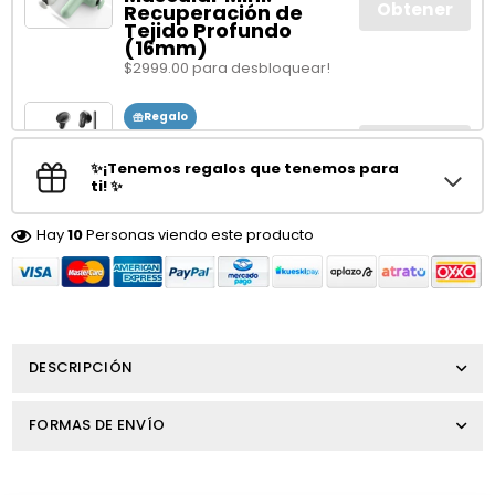
Obtener
Recuperación de
Tejido Profundo
(16mm)
$2999.00 para desbloquear!
Regalo
Audífonos HTC NE20
Obtener
In-ear Inalámbricos
✨¡Tenemos regalos que tenemos para
$3999.00 para desbloquear!
ti! ✨
Hay
10
Personas viendo este producto
DESCRIPCIÓN
FORMAS DE ENVÍO