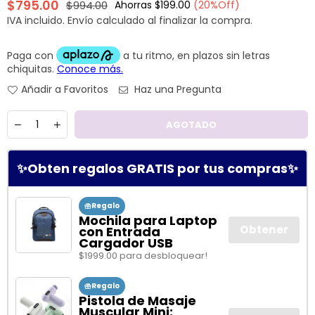
$795.00
$994.00
Ahorras
$199.00
(
20
%Off)
Precio
IVA incluido.
Envío
calculado al finalizar la compra.
habitual
Añadir a Favoritos
Haz una Pregunta
Cantidad
AGOTADO
✨Obten regalos GRATIS por tus compras✨
Regalo
Mochila para Laptop
Obtener
con Entrada
Cargador USB
$1999.00 para desbloquear!
Regalo
Pistola de Masaje
Muscular Mini: