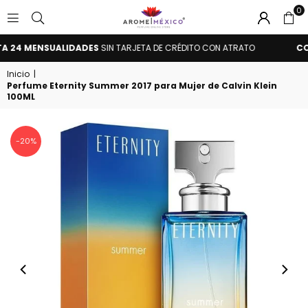
0
AROME
24 MENSUALIDADES
SIN TARJETA DE CRÉDITO CON ATRATO
COMP
MÉXICO
Inicio
|
Perfume Eternity Summer 2017 para Mujer de Calvin Klein
100ML
-20%