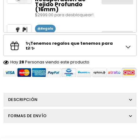
Tejido Profundo
(16mm)
$2999.00 para desbloquear!
Regalo
Audífonos HTC NE20
Obtener
In-ear Inalámbricos
✨¡Tenemos regalos que tenemos para
$3999.00 para desbloquear!
ti! ✨
Hay
28
Personas viendo este producto
DESCRIPCIÓN
FORMAS DE ENVÍO