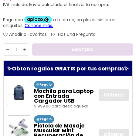
Precio
IVA incluido.
Envío
calculado al finalizar la compra.
habitual
Añadir a Favoritos
Haz una Pregunta
Cantidad
AGOTADO
✨Obten regalos GRATIS por tus compras✨
Regalo
Mochila para Laptop
Obtener
con Entrada
Cargador USB
$1999.00 para desbloquear!
Regalo
Pistola de Masaje
Muscular Mini:
Obtener
Recuperación de