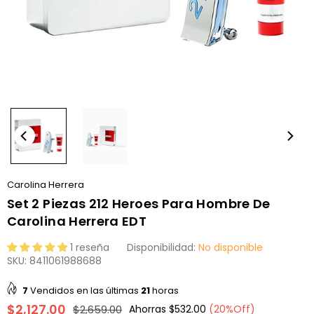
Carolina Herrera
Set 2 Piezas 212 Heroes Para Hombre De
Carolina Herrera EDT
1 reseña
Disponibilidad:
No disponible
SKU:
8411061988688
7
Vendidos en las últimas
21
horas
$2,127.00
$2,659.00
Ahorras
$532.00
(
20
%Off)