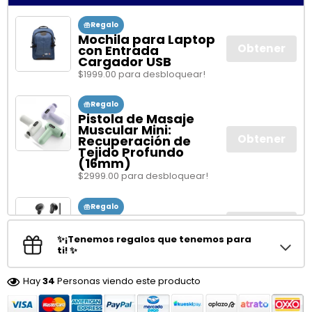
Regalo
Mochila para Laptop
Obtener
con Entrada
Cargador USB
$1999.00 para desbloquear!
Regalo
Pistola de Masaje
Muscular Mini:
Obtener
Recuperación de
Tejido Profundo
(16mm)
$2999.00 para desbloquear!
Regalo
Audífonos HTC NE20
Obtener
In-ear Inalámbricos
✨¡Tenemos regalos que tenemos para
$3999.00 para desbloquear!
ti! ✨
Hay
34
Personas viendo este producto