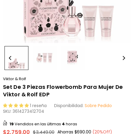
Viktor & Rolf
Set De 3 Piezas Flowerbomb Para Mujer De
Viktor & Rolf EDP
1 reseña
Disponibilidad:
Sobre Pedido
SKU:
3614273412704
19
Vendidos en las últimas
4
horas
$2,759.00
$3,449.00
Ahorras
$690.00
(
20
%Off)